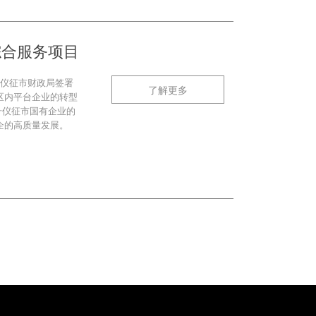
综合服务项目
与仪征市财政局签署
了解更多
区内平台企业的转型
升仪征市国有企业的
企的高质量发展。