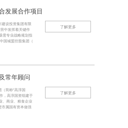
合发展合作项目
市建设投资集团有限
了解更多
运营中发挥着关键作
，亟需专业战略规划指
团与中国城盟控股集团（
及常年顾问
团（简称“高淳国
了解更多
作，高淳国资组建于
工业、商业、粮食企业
进市属国有资本做强