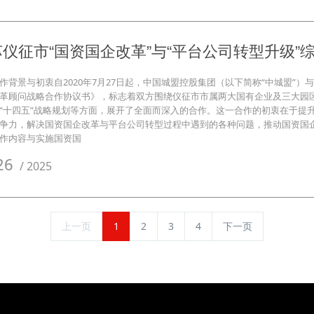
仪征市“国资国企改革”与“平台公司转型升级”
作背景与初衷自2020年7月27日起，中国城盟控股集团（以下简称“中城盟”）
革顾问战略合作协议书》，标志着双方围绕仪征市市属两大国有企业及三大园
“十四五”战略规划等方面，展开了全面而深入的合作。这一合作的初衷在于提
争力，解决国资国企改革与平台公司转型过程中遇到的各种问题，推动国资国
作内容与实施国资国
26
/
2025
上一页
1
2
3
4
下一页