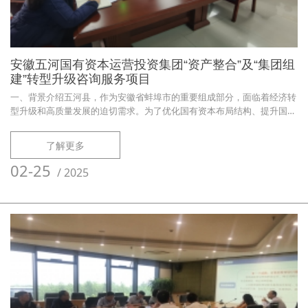
安徽五河国有资本运营投资集团“资产整合”及“集团组
建”转型升级咨询服务项目
一、背景介绍五河县，作为安徽省蚌埠市的重要组成部分，面临着经济转
型升级和高质量发展的迫切需求。为了优化国有资本布局结构、提升国有
资本运营效率，五河县委、县政府决定成立五河国有资本运营投资集团有
限公司（以下简称“五投集团”）。中国城盟控股集团（以下简称“中城
了解更多
盟”）作为专业的城市投融资咨询服务机构，双方达成项目合作，受邀参
与五投集团的筹备与组建工作，双方达成共同开启五河县国资国企高质量
02-25
/
2025
发展的新篇章。二