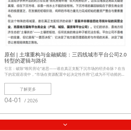
原创 | 土壤重构与金融赋能：三四线城市平台公司2.0
转型的逻辑与路径
引言：破除“唯民营论”迷思——谁在真正支配下沉市场的经济命脉？在当
下的宏观语境中，“市场在资源配置中起决定性作用”已成为不可动摇的共
识。然而，当我们将目光从北上广深的光鲜亮丽，转向广袤的三四线下沉
市场时，一个悖论却赫然摆在面前：宏观上越是强调市场化，微观上地方
了解更多
的招商内卷、无效投资与资产沉淀却越是陷入死循环。主流经济学界开出
的药方往往是“优化营商环境”“壮大民营经济”。这在沿海发达地区无疑是
04-01
/
2026
真理，但