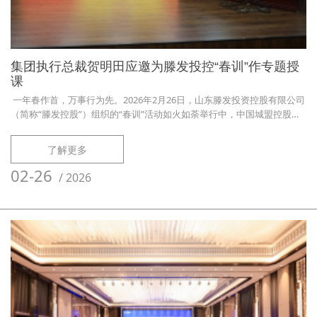
集团执行总裁贺明田应邀为滕发投控“春训”作专题授
课
一年春作首，万事行为先。2026年2月26日，山东滕发投资控股有限公司
（简称“滕发控股”）组织的“春训”活动如火如荼举行中，中国城盟控股集
团（简称“中城盟”）执行总裁贺明田应邀出席并以《新发展格局下地方国
有平台企业转型实践和创新》为题，为滕发控股全体在职职工作专题培
了解更多
训。培训报告会上，贺明田总裁围绕“全面认识和看待地方国有平台企业
的功能作用”、“如何看待地方国有平台企业的转型”、“地方国
02-26
/
2026