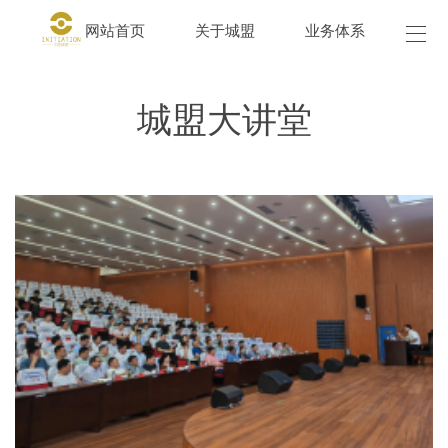
网站首页
关于城盟
业务体系
城盟
城盟大讲堂