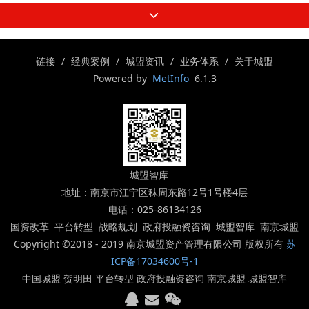
链接
经典案例
城盟资讯
业务体系
关于城盟
Powered by
MetInfo
6.1.3
城盟智库
地址：南京市江宁区秣周东路12号1号楼4层
电话：025-86134126
国资改革 平台转型 战略规划 政府投融资咨询 城盟智库 南京城盟
Copyright ©2018 - 2019 南京城盟资产管理有限公司 版权所有
苏
ICP备17034600号-1
中国城盟 贺明田 平台转型 政府投融资咨询 南京城盟 城盟智库