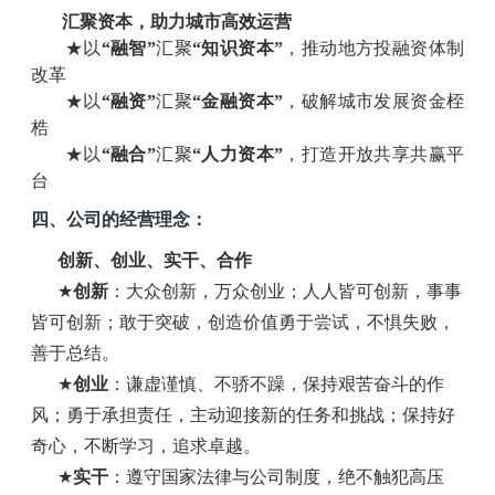
汇聚资本，助力城市高效运营
★
以
“融智”
汇聚
“知识资本”
，
推动地方投融资体制
改革
★
以
“融资”
汇聚
“金融资本”
，
破解城市发展资金桎
梏
★
以
“融合”
汇聚
“人力资本”
，
打造开放共享共赢平
台
四、公司的经营理念：
创新、创业、实干、合作
★
创新
：大众创新，万众创业；人人皆可创新，事事
皆可创新；敢于突破，创造价值勇于尝试，不惧失败，
善于总结。
★
创业
：谦虚谨慎、不骄不躁，保持艰苦奋斗的作
风；勇于承担责任，主动迎接新的任务和挑战；保持好
奇心，不断学习，追求卓越。
★
实干
：遵守国家法律与公司制度，绝不触犯高压