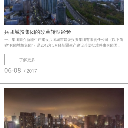
兵团城投集团的改革转型经验
一、集团简介新疆生产建设兵团城市建设投资集团有限责任公司（以下简
称“兵团城投集团”）是2012年5月经新疆生产建设兵团批准并由兵团国资
委出资成立的国有控股企业。公司接受兵团国资委依法进行的监督和管
理,是按照现代企业制度建立起来的国有控股企业。根据兵团经济发展战
了解更多
略的总体要求，以兵团城镇化建设为依托，以国有资产保值增值为目标，
以“责任承诺、敬业诚信、团结合作、服务社会”为宗旨，创新经营机制，
06-08
/
2017
整合有效资