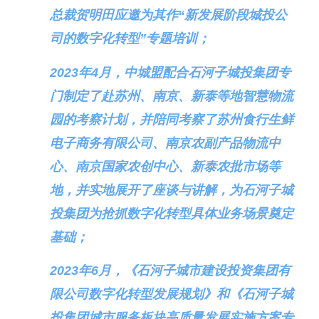
总裁贺明田应邀为其作“新发展阶段城投公
司的数字化转型”专题培训；
2023
年4
月，中城盟配合石河子城投集团专
门制定了赴苏州、南京、新泰等地智慧物流
园的考察计划，并陪同考察了苏州食行生鲜
电子商务有限公司、南京农副产品物流中
心、南京国家农创中心、新泰农批市场等
地，并实地展开了座谈与讲解，为石河子城
投集团为抢抓数字化转型具体业务场景奠定
基础；
2023
年6
月，《石河子城市建设投资集团有
限公司数字化转型发展规划》和《石河子城
投集团城市服务板块高质量发展实施方案专