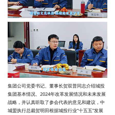
集团公司党委书记、董事长贺双普同志介绍城投
集团基本情况、2024年改革发展情况和未来发展
战略，并认真听取了参会代表的意见和建议，中
城盟执行总裁贺明田根据城投行业“十五五”发展