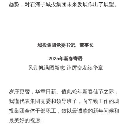
趋势，对石河子城投集团未来发展作出了展望。
城投集团党委书记、董事长
2025
年新春寄语
风劲帆满图新志 踔厉奋发续华章
岁序更替，华章日新。值此蛇年新春佳节之际，
我谨代表集团党委和领导班子，向辛勤工作的城
投集团全体干部职工，致以最诚挚的新年问候和
最美好的祝愿！