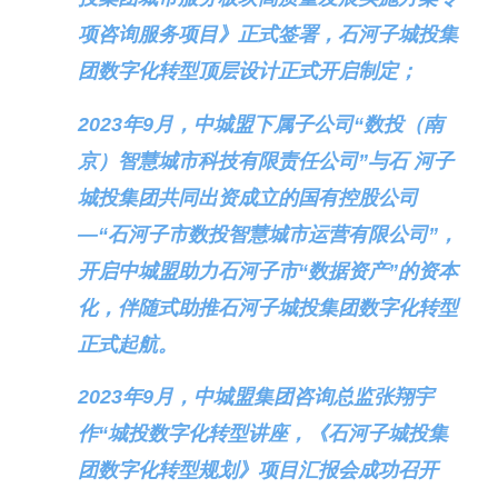
项咨询服务项目》正式签署，石河子城投集
团数字化转型顶层设计正式开启制定；
2023
年9
月，中城盟下属子公司“数投（南
京）智慧城市科技有限责任公司”与石
河子
城投集团共同出资成立的国有控股公司
—“石河子市数投智慧城市运营有限公司”，
开启中城盟助力石河子市“数据资产”的资本
化，伴随式助推石河子城投集团数字化转型
正式起航。
2023
年9
月，中城盟集团咨询总监张翔宇
作“城投数字化转型讲座，《石河子城投集
团数字化转型规划》项目汇报会成功召开