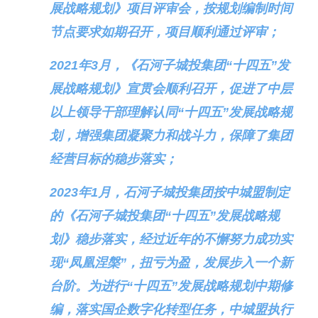
展战略规划》项目评审会，按规划编制时间
节点要求如期召开，项目顺利通过评审；
2021
年3
月，《石河子城投集团“十四五”发
展战略规划》宣贯会顺利召开，促进了中层
以上领导干部理解认同“十四五”发展战略规
划，增强集团凝聚力和战斗力，保障了集团
经营目标的稳步落实；
2023
年1
月，石河子城投集团按中城盟制定
的《石河子城投集团“十四五”发展战略规
划》稳步落实，经过近年的不懈努力成功实
现“凤凰涅槃”，扭亏为盈，发展步入一个新
台阶。为进行“十四五”发展战略规划中期修
编，落实国企数字化转型任务，中城盟执行