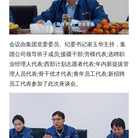
会议由集团党委委员、纪委书记谢玉华主持，集
团公司领导班子成员;援疆干部;劳模代表;选聘职
业经理人代表;西部计划志愿者代表;年内新提拔管
理人员代表;骨干优才代表;青年员工代表;新招聘
员工代表参加了此次座谈会。