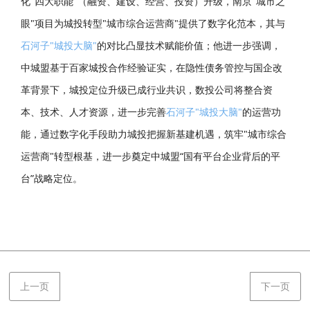
化"四大职能"（融资、建设、经营、投资）升级，南京"城市之
眼"项目为城投转型"城市综合运营商"提供了数字化范本，其与
石河子"
城投大脑"
的对比凸显技术赋能价值；他进一步强调，
中城盟基于百家城投合作经验证实，在隐性债务管控与国企改
革背景下，城投定位升级已成行业共识，数投公司将整合资
本、技术、人才资源，进一步完善
石河子"
城投大脑"
的运营功
能，通过数字化手段助力城投把握新基建机遇，筑牢"城市综合
运营商"转型根基，进一步奠定中城盟“国有平台企业背后的平
台”战略定位。
上一页
下一页