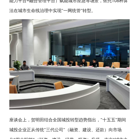
能力平台+融合管理平台）赋能城市应急等场景，依托108种算
法在城市生命线治理中实现"一网统管"转型。
座谈会上，贺明田结合全国城投转型趋势指出，"十五五"期间
城投企业正从传统"三代公司"（融资、建设、还款）向市场