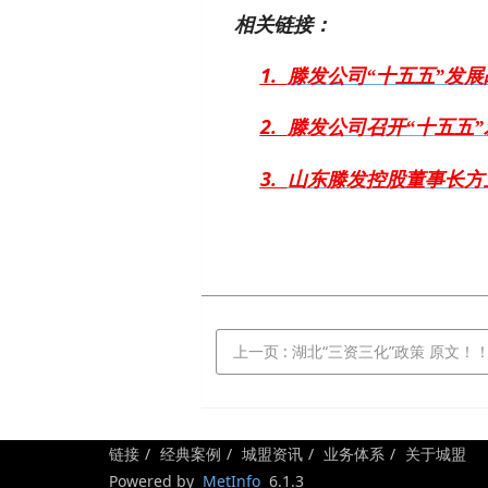
相关链接：
1.
滕发公司“十五五”发
2.
滕发公司召开“十五五
3.
山东滕发控股董事长方
上一页
: 湖北“三资三化”政策 原文！
链接
经典案例
城盟资讯
业务体系
关于城盟
Powered by
MetInfo
6.1.3